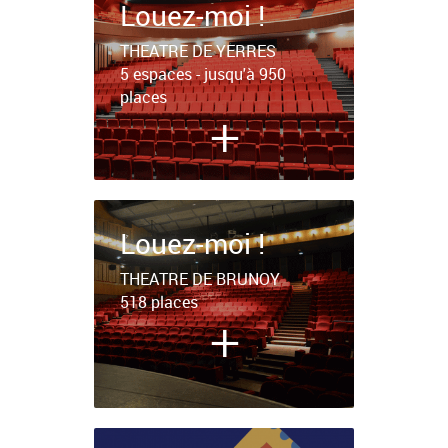
Louez-moi !
THEATRE DE YERRES
5 espaces - jusqu'à 950
places
+
Louez-moi !
THEATRE DE BRUNOY
518 places
+