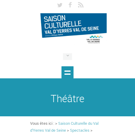
Théâtre
Vous êtes ici : >
Saison Culturelle du Val
d'Yerres Val de Seine
>
Spectacles
>