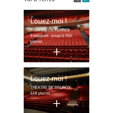
Louez-moi !
THEATRE DE YERRES
5 espaces - jusqu'à 950
places
+
Louez-moi !
THEATRE DE BRUNOY
518 places
+