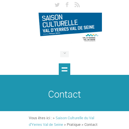
Contact
Vous êtes ici : >
Saison Culturelle du Val
d'Yerres Val de Seine
> Pratique > Contact