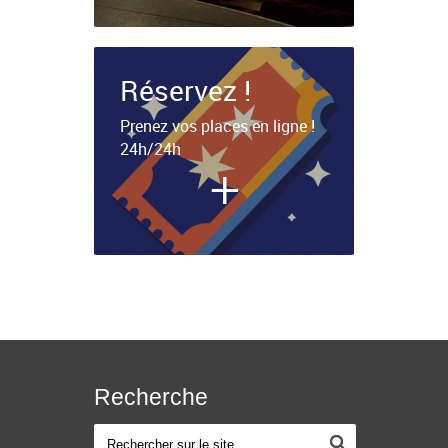
Réservez !
Prenez vos places en ligne !
24h/24h
+
Recherche