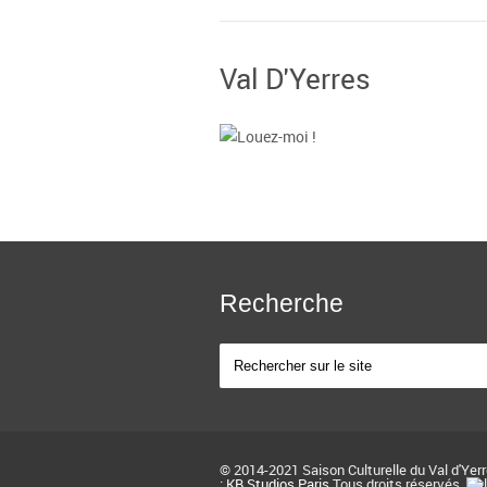
Val D'Yerres
Louez-moi !
THEATRE DE YERRES
5 espaces - jusqu'à 950 place
+
Recherche
© 2014-2021 Saison Culturelle du Val d'Yer
:
KB Studios Paris
Tous droits réservés.