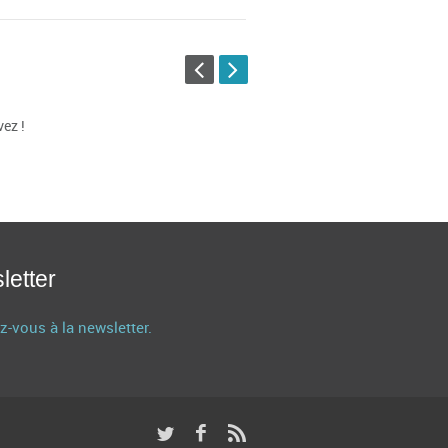
éservez !
nez vos places en ligne !
h/24h
+
letter
z-vous à la newsletter.