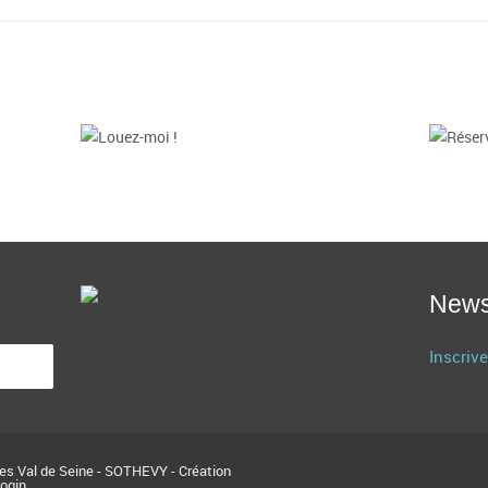
Louez-moi !
R
THEATRE DE BRUNOY
Pre
s
518 places
24
+
News
Inscrive
res Val de Seine - SOTHEVY - Création