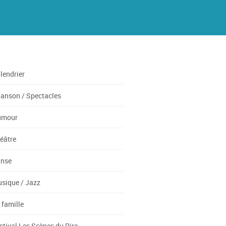
lendrier
anson / Spectacles
umour
éâtre
nse
sique / Jazz
 famille
stival Les Scènes du Rire