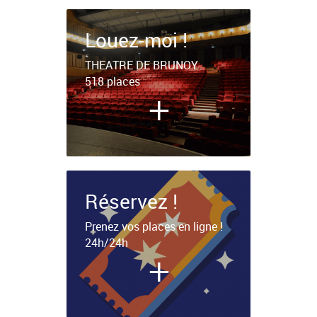
Louez-moi !
THEATRE DE BRUNOY
518 places
+
Réservez !
Prenez vos places en ligne !
24h/24h
+