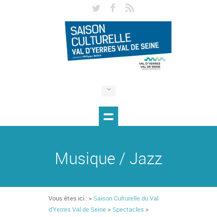
Musique / Jazz
Vous êtes ici : >
Saison Culturelle du Val
d'Yerres Val de Seine
>
Spectacles
>