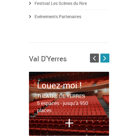
Festival Les Scènes du Rire
Evénements Partenaires
Val D'Yerres
Louez-moi !
THEATRE DE YERRES
5 espaces - jusqu'à 950
places
+