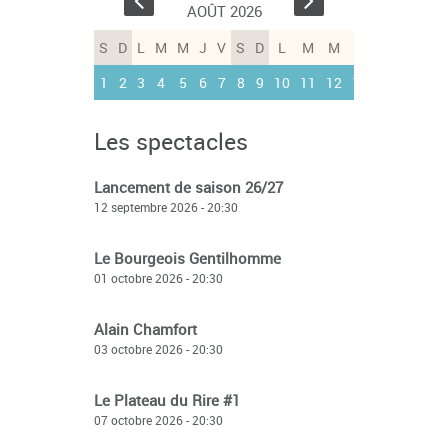
AOÛT 2026
S
D
L
M
M
J
V
S
D
L
M
M
J
V
S
D
1
2
3
4
5
6
7
8
9
10
11
12
13
14
15
16
Les spectacles
Lancement de saison 26/27
12 septembre 2026 - 20:30
Le Bourgeois Gentilhomme
01 octobre 2026 - 20:30
Alain Chamfort
03 octobre 2026 - 20:30
Le Plateau du Rire #1
07 octobre 2026 - 20:30