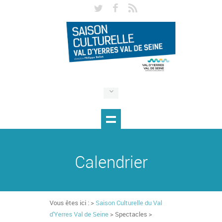
Calendrier
Vous êtes ici : >
Saison Culturelle du Val
d'Yerres Val de Seine
> Spectacles >