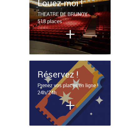
Louez-moi !
THEATRE DE BRUNOY
518 places
+
Réservez !
Prenez vos places en ligne !
24h/24h
+