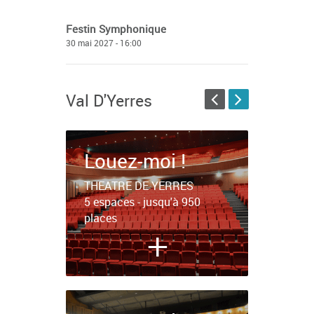
Festin Symphonique
30 mai 2027 - 16:00
Val D'Yerres
Louez-moi !
THEATRE DE YERRES
5 espaces - jusqu'à 950
places
+