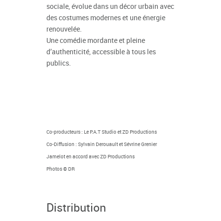
sociale, évolue dans un décor urbain avec
des costumes modernes et une énergie
renouvelée.
Une comédie mordante et pleine
d’authenticité, accessible à tous les
publics.
Co-producteurs : Le P.A.T Studio et ZD Productions
Co-Diffusion : Sylvain Derouault et Sévrine Grenier
Jamelot en accord avec ZD Productions
Photos
© DR
Distribution