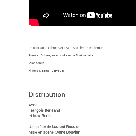
Un spectacle Richard CAILLAT – Arts Live Entertainment –
Fimalac Culture, en accord avec le Théâtre de la
Michodière
Photos © Bertrand Exertier
Distribution
Avec
François Berléand
et Max Boublil
Une pièce de
Laurent Ruquier
Mise en scène :
Anne Bouvier